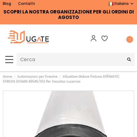
Blog
Contatti
Italiano
SCOPRI LA NOSTRA ORGANIZZAZIONE PER GLI ORDINI DI
AGOSTO
0
Home
Automazioni per Finestre
Attuatore Motore Pistone APRIMATIC
ST450N 300MM 43545/012 Per Vasistas Lucernai