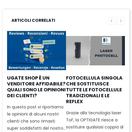
ARTICOLI CORRELATI
UGATE SHOP È UN
FOTOCELLULA SINGOLA
NO
VENDITORE AFFIDABILE?
CHE SOSTITUISCE
GI
NZA
QUALI SONO LE OPINIONI
TUTTE LE FOTOCELLULE
CO
DEI CLIENTI?
TRADIZIONALI E LE
GA
REFLEX
AU
In questo post vi riportiamo
FI
ne
Grazie alla tecnologia laser
CU
le opinioni di alcuni nostri
to e
ToF, la OPTIGATE riesce a
clienti che sono rimasti
Il 
sostituire qualsiasi coppia di
super soddisfatti del nostro...
ad 