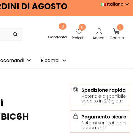
RDINI DI AGOSTO
Italiano
0
0
0
Confronta
Preferiti
Accedi
Carrello
iocomandi
Ricambi
Spedizione rapida
Materiale disponibile
i
spedito in 2/3 giorni
UBIC6H
Pagamento sicuro
Sistemi verificati per i
pagamenti