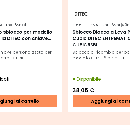
ACUBIC6SBD1
Cod: DIT-NACUBIC6SBL|R9B
o sblocco per modello
Sblocco Blocco a Leva P
la DITEC con chiave...
Cubic DITEC ENTREMATI
CUBIC6SBL
hiave personalizzata per
Sblocco di ricambio per op
terrati CUBIC
modello CUBIC6 della DITEC
icoli
Disponibile
38,05 €
giungi al carrello
Aggiungi al carre