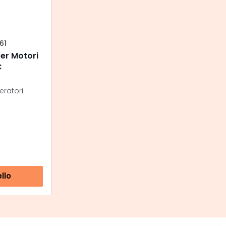
61
er Motori
C
eratori
llo