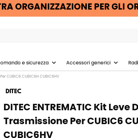
RA ORGANIZZAZIONE PER GLI O
 comando e sicurezza
Accessori generici
Rad
ne Per CUBIC6 CUBIC6H CUBIC6HV
DITEC ENTREMATIC Kit Leve D
Trasmissione Per CUBIC6 C
CUBIC6HV