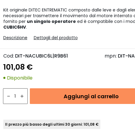
Kit originale DITEC ENTREMATIC composto dalle leve e dagli el
necessari per trasmettere il movimento dal motore interrato all'
fornito per
un singolo operatore
ed è compatibile con i mod
CUBIC6HV
.
Descrizione
Dettagli del prodotto
Cod:
DIT-NACUBIC6L|R9B61
mpn:
DIT-NA
101,08 €
Disponibile
Aggiungi al carrello
Il prezzo più basso degli ultimi 30 giorni: 101,08 €