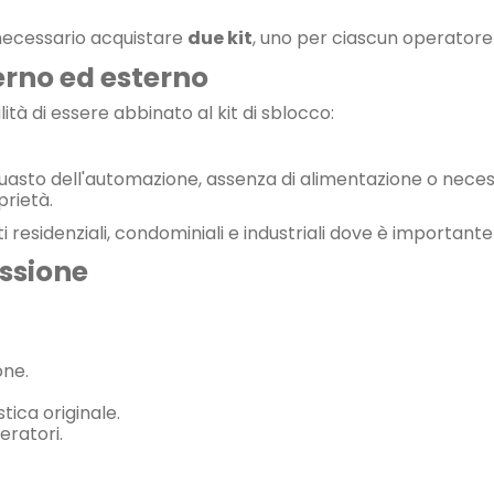
necessario acquistare
due kit
, uno per ciascun operatore 
erno ed esterno
ità di essere abbinato al kit di sblocco:
di guasto dell'automazione, assenza di alimentazione o nec
prietà.
i residenziali, condominiali e industriali dove è important
issione
one.
tica originale.
eratori.