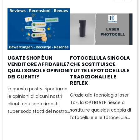
UGATE SHOP È UN
FOTOCELLULA SINGOLA
UG
VENDITORE AFFIDABILE?
CHE SOSTITUISCE
20
NZA
QUALI SONO LE OPINIONI
TUTTE LE FOTOCELLULE
SP
DEI CLIENTI?
TRADIZIONALI E LE
E 
REFLEX
AC
In questo post vi riportiamo
ne
Grazie alla tecnologia laser
Il 
le opinioni di alcuni nostri
to e
ToF, la OPTIGATE riesce a
per
clienti che sono rimasti
sostituire qualsiasi coppia di
sar
super soddisfatti del nostro...
fotocellule e le fotocellule...
eff
que