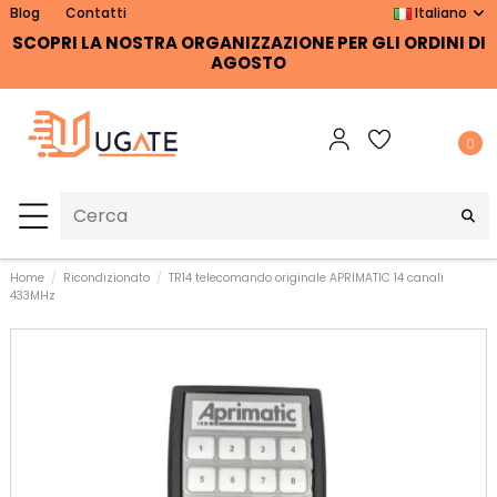
Blog
Contatti
Italiano
SCOPRI LA NOSTRA ORGANIZZAZIONE PER GLI ORDINI DI
AGOSTO
0
Home
Ricondizionato
TR14 telecomando originale APRIMATIC 14 canali
433MHz